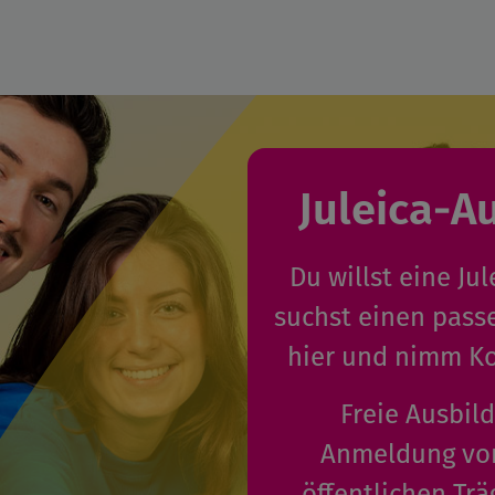
Juleica-A
Du willst eine J
suchst einen pass
hier und nimm Ko
Freie Ausbil
Anmeldung von
öffentlichen Trä