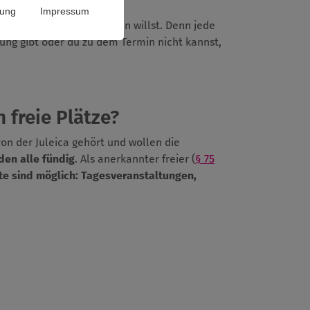
rung
Impressum
ießend auch aktiv werden willst. Denn jede
dung gibt oder du zu dem Termin nicht kannst,
 freie Plätze?
von der Juleica gehört und wollen die
den alle fündig
. Als anerkannter freier (
§ 75
te sind möglich:
Tagesveranstaltungen,