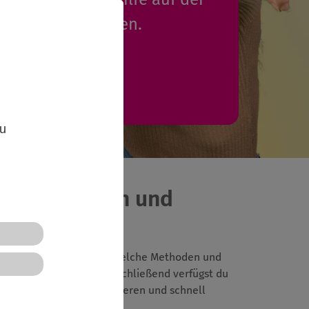
 eintragen werden.
Mehr Infos
,
zu
en teilnehmen und
 wie eine "Gruppe tickt", welche Methoden und
ßnahmen organisiert. Anschließend verfügst du
nst du die Einträge sortieren und schnell