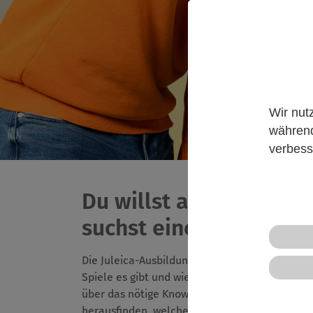
Wir nut
während
verbess
Du willst an einer Jul
suchst eine passende 
Die Juleica-Ausbildung ist die Basis für dein 
Spiele es gibt und wie man diese anleitet, w
über das nötige Know-How und kannst selber 
herausfinden, welche Kursangebote online sta