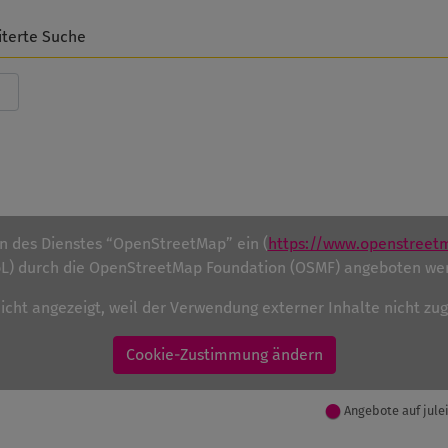
iterte Suche
en des Dienstes “OpenStreetMap” ein (
https://www.openstreet
) durch die OpenStreetMap Foundation (OSMF) angeboten we
nicht angezeigt, weil der Verwendung externer Inhalte nicht z
Cookie-Zustimmung ändern
Angebote auf jule