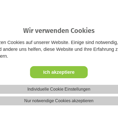
Website
Wir verwenden Cookies
zen Cookies auf unserer Website. Einige sind notwendig
 andere uns helfen, diese Website und Ihre Erfahrung 
ern.
Ich akzeptiere
eica-Ausbildung in Niedersachs
Ausbildung?
Individuelle Cookie Einstellungen
ehrenamtliches Engagement in der Jugendarbeit. Hier lernst du,
Nur notwendige Cookies akzeptieren
elche rechtlichen Regelungen zu beachten sind und wie man Ma
Angebote der Jugendarbeit betreuen. Mit der
Filter-Funktion
kan
ttfinden.