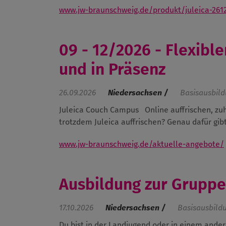
www.jw-braunschweig.de/produkt/juleica-261
09 - 12/2026 - Flexible
und in Präsenz
26.09.2026
Niedersachsen /
Basisausbil
Juleica Couch Campus
Online auffrischen, 
trotzdem Juleica auffrischen? Genau dafür gibt 
www.jw-braunschweig.de/aktuelle-angebote/
Ausbildung zur Gruppen
17.10.2026
Niedersachsen /
Basisausbild
Du bist in der Landjugend oder in einem ander