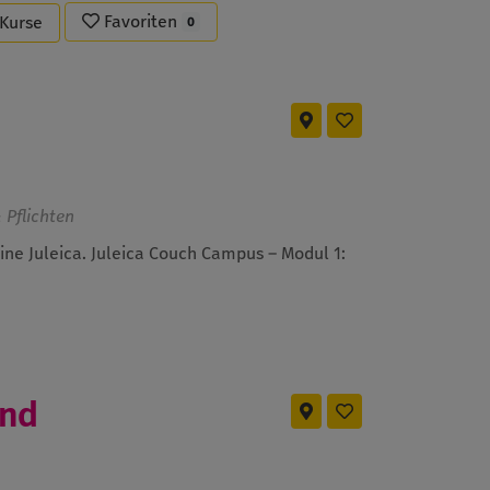
Favoriten
-Kurse
0
 Pflichten
eine Juleica. Juleica Couch Campus –
Modul 1:
und