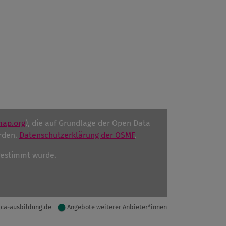
map.org
), die auf Grundlage der Open Data
rden.
Datenschutzerklärung der OSMF
.
ugestimmt wurde.
ica-ausbildung.de
Angebote weiterer Anbieter*innen