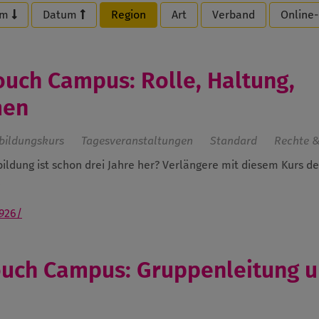
um
Datum
Region
Art
Verband
Online
Couch Campus: Rolle, Haltung,
men
bildungskurs
Tagesveranstaltungen
Standard
Rechte &
bildung ist schon drei Jahre her? Verlängere mit diesem Kurs d
.
926/
 Couch Campus: Gruppenleitung 