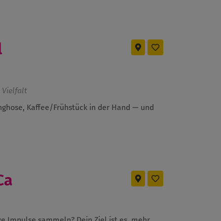
l
Vielfalt
ghose, Kaffee/Frühstück in der Hand — und
Ca
ve Impulse sammeln? Dein Ziel ist es, mehr