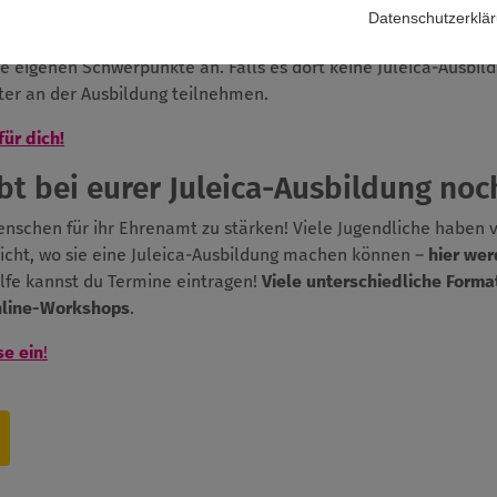
Datenschutzerklä
 dem Jugendverband bzw. dem Träger machst, bei dem du anschl
ie eigenen Schwerpunkte an. Falls es dort keine Juleica-Ausbil
ter an der Ausbildung teilnehmen.
für dich!
t bei eurer Juleica-Ausbildung noch
Menschen für ihr Ehrenamt zu stärken! Viele Jugendliche haben 
icht, wo sie eine Juleica-Ausbildung machen können –
hier wer
ilfe kannst du Termine eintragen!
Viele unterschiedliche Forma
nline-Workshops
.
se ein
!