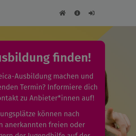
usbildung finden!
uleica-Ausbildung machen und
enden Termin? Informiere dich
ntakt zu Anbieter*innen auf!
dungsplätze können nach
 anerkannten freien oder
gern der Jugendhilfe auf der