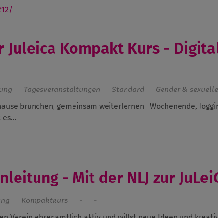
212/
r Juleica Kompakt Kurs - Digita
dung
Tagesveranstaltungen
Standard
Gender & sexuelle 
zuhause brunchen, gemeinsam weiterlernen
Wochenende, Joggin
es...
leitung - Mit der NLJ zur JuLei
ung
Kompaktkurs
-
-
en Verein ehrenamtlich aktiv und willst neue Ideen und kreati