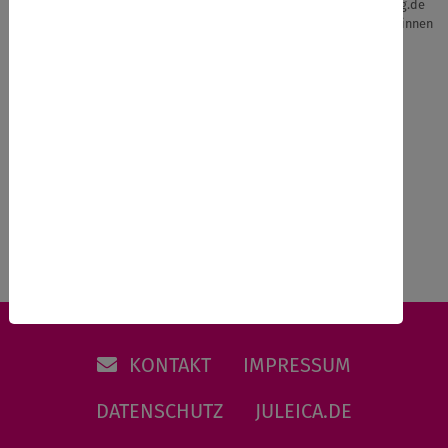
Angebote auf juleica-ausbildung.de
Angebote weiterer Anbieter*innen
sortieren nach / filtern:
Name
Datum
Datum
Region
Art
Verband
Online-Kurse
Favoriten
0
KONTAKT
IMPRESSUM
DATENSCHUTZ
JULEICA.DE