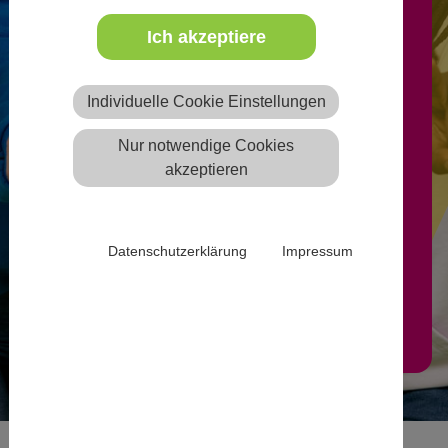
Ich akzeptiere
Freie Ausbildungsplätze können
nach Anmeldung von
Individuelle Cookie Einstellungen
anerkannten freien oder
Nur notwendige Cookies
öffentlichen Trägern der
akzeptieren
Jugendhilfe auf der Website
eintragen werden.
Datenschutzerklärung
Impressum
Mehr Infos