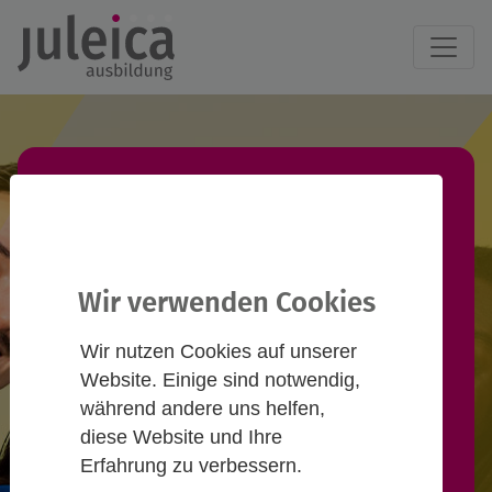
Juleica-Ausbildung
finden!
Wir verwenden Cookies
Du willst eine Juleica-Ausbildung
Wir nutzen Cookies auf unserer
machen und suchst einen
Website. Einige sind notwendig,
passenden Termin? Informiere
während andere uns helfen,
diese Website und Ihre
dich hier und nimm Kontakt zu
Erfahrung zu verbessern.
Anbieter*innen auf!