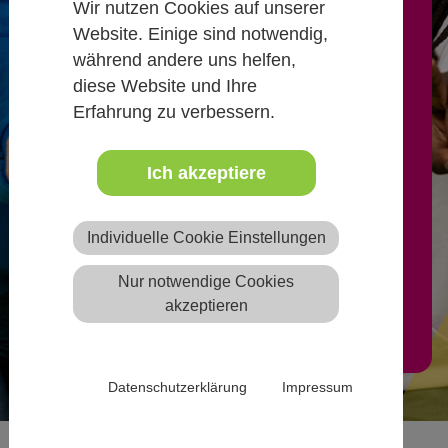
Wir nutzen Cookies auf unserer
Website. Einige sind notwendig,
Freie Ausbildungsplätze können
während andere uns helfen,
nach Anmeldung von
diese Website und Ihre
Erfahrung zu verbessern.
anerkannten freien oder
öffentlichen Trägern der
Ich akzeptiere
Jugendhilfe auf der Website
eintragen werden.
Individuelle Cookie Einstellungen
Nur notwendige Cookies
Mehr Infos
akzeptieren
Datenschutzerklärung
Impressum