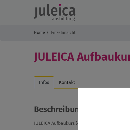
Home
Einzelansicht
JULEICA Aufbaukur
Infos
Kontakt
Beschreibung
JULEICA Aufbaukurs (4 Stunden)