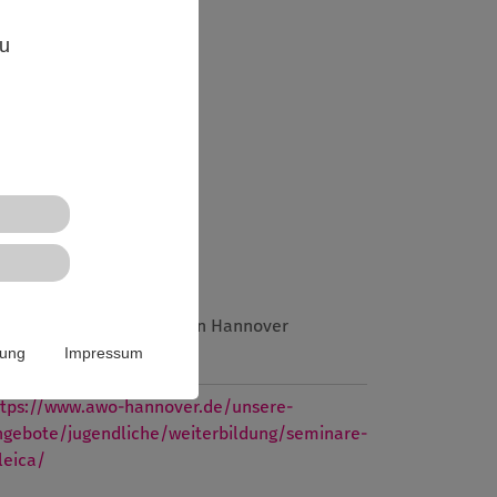
,
zu
ugendwerk der AWO Region Hannover
rung
Impressum
ebsite
ttps://www.awo-hannover.de/unsere-
ngebote/jugendliche/weiterbildung/seminare-
leica/