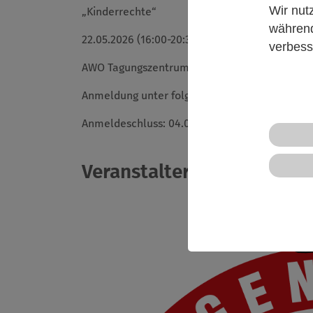
Wir nut
„Kinderrechte“
während
22.05.2026 (16:00-20:30Uhr)
verbess
AWO Tagungszentrum (Martha-Wissmann-Platz
Anmeldung unter folgenden Link:
forms.offi
Anmeldeschluss: 04.05.2026
Veranstalter*in